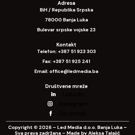
Adresa
BiH / Republika Srpska
78000 Banja Luka
Bulevar srpske vojske 23
Kontakt
Telefon:
+387 51 923 303
Fax:
+387 51 925 241
Email:
office@ledmedia.ba
Društvene mreže
Linkedin
Instagram
Facebook
Copyright © 2026 – Led Media d.o.o. Banja Luka –
Sva prava zadržana – Made by
Aleksa Talajić